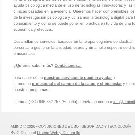
ayuda psicológica mediante el uso de tecnologías innovadoras y las 
clínicas basadas en la evidencia. Queremos hacer comprensibles los
de la investigación psicológica y utilizamos la tecnología digital para f
conocimiento y cómo se puede poner en práctica en tu vida de una fo
económica y efectiva..
Desarrollamos servicios, basados en la terapia cognitivo conductual,
personas a gestionar la ansiedad, estrés y un amplio espectro de difi
emocionales.
¿Quieres saber más?
Contáctanos…
para saber cómo
nuestros servicios te pueden ayudar
, o
si eres un
profesional del campo de la salud y el bienestar
y te in
nuestros programas.
Llama a (+34) 646 852 757 (España) o envía un correo a
info@amindt
AMIND © 2026 •
CONDICIONES DE USO
-
SEGURIDAD Y TECNOLOGÍA
By C-Online.cl
Diseno Web y Desarrollo