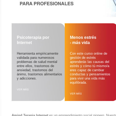
Psicoterapia por
Menos estrés
Internet
- más vida
Herramienta empíricamente
Con este curso online de
validada para numerosos
gestión de estrés
problemas de salud mental
aprenderás las causas del
entre ellos, trastornos de
estrés y cómo tú mismo/a
ansiedad, trastornos del
eres capaz de cambiar
ánimo, trastornos alimentarios
conductas y pensamientos
y adicciones.
para vivir una vida más
equilibrada.
VER MÁS
VER MÁS
Amind Terapia Internet
es un emprendimiento social pionero. Nuestra