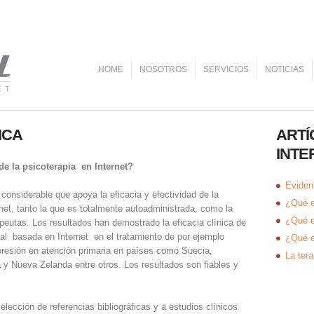
HOME
NOSOTROS
SERVICIOS
NOTICIAS
ICA
ARTÍ
INTE
e la psicoterapia en Internet?
Evidenc
 considerable que apoya la eficacia y efectividad de la
¿Qué e
net, tanto la que es totalmente autoadministrada, como la
¿Qué e
eutas. Los resultados han demostrado la eficacia clínica de
ual basada en Internet en el tratamiento de por ejemplo
¿Qué e
presión en atención primaria en países como Suecia,
La tera
ia y Nueva Zelanda entre otros. Los resultados son fiables y
lección de referencias bibliográficas y a estudios clínicos